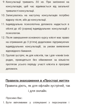
Консультації тривають 50 хв. При запізненні на
консультацію, цей час віднімається від загальної
тривалості консультації.
Записуватись на наступну консультацію потрібно
відразу після, або до консультації.
Індивідуальна психологічна допомога надається в
обсязі до 40 (сорока) індивідуальних консультацій з
психологом.
Після завершення основного курсу клієнт має право
на отримання до 5 (п’яти) додаткових підтримуючих
індивідуальних консультацій, за умови виявлення
відповідного бажання.
Групові зустрічі, як для клієнтів, так і для членів їхніх
родин, проводяться без обмеження за кількістю
протягом усього періоду участі клієнта в програмі
допомоги.
Правила знаходження в «Просторі життя»
Правила діють, як для офлайн зустрічей, так
і для онлайн.
Просимо Вас:
Бути ввічливими у спілкуванні з персоналом і