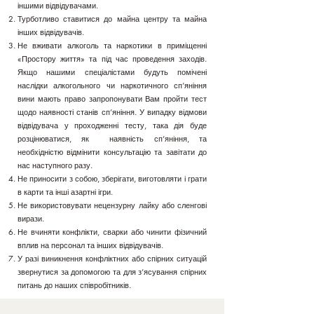
іншими відвідувачами.
Турботливо ставитися до майна центру та майна
інших відвідувачів.
Не вживати алкоголь та наркотики в приміщенні
«Простору життя» та під час проведення заходів.
Якщо нашими спеціалістами будуть помічені
наслідки алкогольного чи наркотичного сп’яніння
вини мають право запропонувати Вам пройти тест
щодо наявності станів сп’яніння. У випадку відмови
відвідувача у проходженні тесту, така дія буде
розцінюватися, як наявність сп’яніння, та
необхідністю відмінити консультацію та завітати до
нас наступного разу.
Не приносити з собою, зберігати, виготовляти і грати
в карти та інші азартні ігри.
Не використовувати нецензурну лайку або сленгові
вирази.
Не вчиняти конфлікти, сварки або чинити фізичний
вплив на персонал та інших відвідувачів.
У разі виникнення конфліктних або спірних ситуацій
звернутися за допомогою та для з’ясування спірних
питань до наших співробітників.