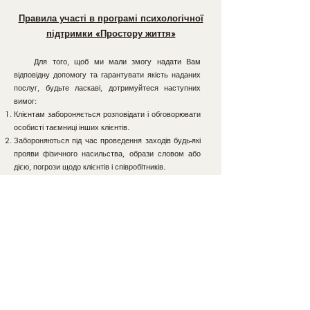
Правила участі в програмі психологічної
підтримки «Простору життя»
Для того, щоб ми мали змогу надати Вам
відповідну допомогу та гарантувати якість наданих
послуг, будьте ласкаві, дотримуйтеся наступних
вимог:
Клієнтам забороняється розповідати і обговорювати
особисті таємниці інших клієнтів.
Забороняються під час проведення заходів будь-які
прояви фізичного насильства, образи словом або
дією, погрози щодо клієнтів і співробітників.
Бути чесним та відкритим для роботи із своєю
проблемою.
Дотримуватися правил групової роботи (які озвучує
спеціаліст, що проводить групу).
Спеціаліст може давати завдання для індивідуальної
роботи – виконання цих завдань є обов’язковим.
Клієнту необхідно відмовитись від проблемної
поведінки (гра, наркотики, алкоголь тощо) на час
проходження Програми психологічної підтримки у
Центрі.