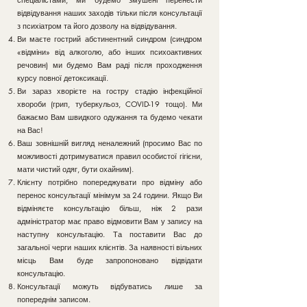
відвідування наших заходів тільки після консультації
з психіатром та його дозволу на відвідування.
Ви маєте гострий абстинентний синдром (синдром
«відміни» від алкоголю, або інших психоактивних
речовин) ми будемо Вам раді після проходження
курсу повної детоксикації.
Ви зараз хворієте на гостру стадію інфекційної
хвороби (грип, туберкульоз, COVID-19 тощо). Ми
бажаємо Вам швидкого одужання та будемо чекати
на Вас!
Ваш зовнішній вигляд неналежний (просимо Вас по
можливості дотримуватися правил особистої гігієни,
мати чистий одяг, бути охайним).
Клієнту потрібно попереджувати про відміну або
перенос консультації мінімум за 24 години. Якщо Ви
відміняєте консультацію більш, ніж 2 рази
адміністратор має право відмовити Вам у запису на
наступну консультацію. Та поставити Вас до
загальної черги наших клієнтів. За наявності вільних
місць Вам буде запропоновано відвідати
консультацію.
Консультації можуть відбуватись лише за
попереднім записом.