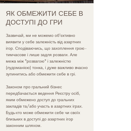
ЯК ОБМЕЖИТИ СЕБЕ В
ДОСТУПІ ДО ГРИ
Зазвичай, ми не можемо об'єктивно
виявити у себе залежність від азартних
ігор. Сподіваючись, що захоплення грою -
тимчасове і лише задля розваги. Але
межа між "розвагою" і залежністю
(лудоманією) тонка, і дуже важливо вчасно
зупинитись або обмежити себе в грі.
Законом про гральний бізнес
передбачається ведення Реєстру осіб,
яким обмежено доступ до гральних
закладів та/або участь в азартних іграх.
Будь-хто може обмежити себе чи своїх
близьких в доступі до азартних ігор
законним шляхом.