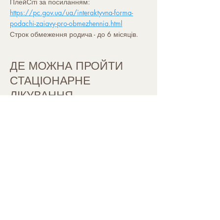
ПлейСіті за посиланням:
https://pc.gov.ua/ua/interaktyvna-forma-
podachi-zaiavy-pro-obmezhennia.html
Строк обмеження родича - до 6 місяців.
ДЕ МОЖНА ПРОЙТИ
СТАЦІОНАРНЕ
ЛІКУВАННЯ
Якщо Ви або Ваші близькі потребують
стаціонарного лікування або окрім ігрової
залежності потрібно пройти лікування від
хімічної залежності, Ви можете звернутися
до наших клінік-партнерів:
Наркологічний центр "New Life" - Київська
обл., Бориспільський р-н, с. Гора, вул.
Івана Франка, 18,
+38 (044) 361-43-
80
Клініка «ГарМед» - м. Київ, вул. Сирецька