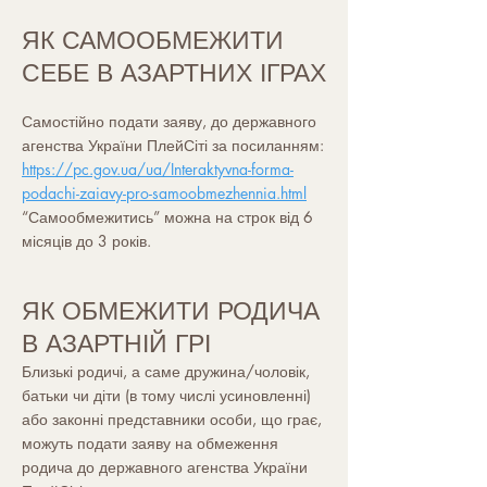
ЯК САМООБМЕЖИТИ
СЕБЕ В АЗАРТНИХ ІГРАХ
Самостійно подати заяву, до державного
агенства України ПлейСіті за посиланням:
https://pc.gov.ua/ua/Interaktyvna-forma-
podachi-zaiavy-pro-samoobmezhennia.html
“Самообмежитись” можна на строк від 6
місяців до 3 років.
ЯК ОБМЕЖИТИ РОДИЧА
В АЗАРТНІЙ ГРІ
Близькі родичі, а саме дружина/чоловік,
батьки чи діти (в тому числі усиновленні)
або законні представники особи, що грає,
можуть подати заяву на обмеження
родича до державного агенства України